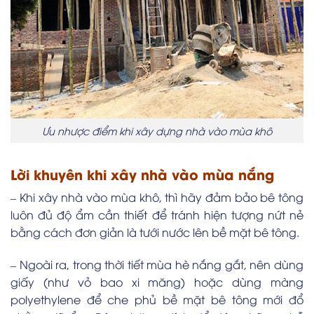
Ưu nhược điểm khi xây dựng nhà vào mùa khô
Lời khuyên khi xây nhà vào mùa nắng
– Khi xây nhà vào mùa khô, thì hãy đảm bảo bê tông
luôn đủ độ ẩm cần thiết để tránh hiện tượng nứt nẻ
bằng cách đơn giản là tưới nước lên bề mặt bê tông.
– Ngoài ra, trong thời tiết mùa hè nắng gắt, nên dùng
giấy (như vỏ bao xi măng) hoặc dùng màng
polyethylene để che phủ bề mặt bê tông mới đổ