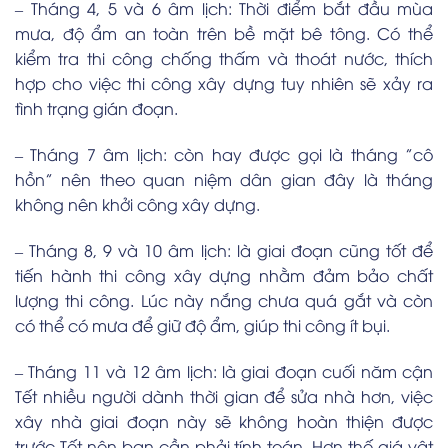
– Tháng 4, 5 và 6 âm lịch: Thời điểm bắt đầu mùa
mưa, độ ẩm an toàn trên bề mặt bê tông. Có thể
kiểm tra thi công chống thấm và thoát nước, thích
hợp cho việc thi công xây dựng tuy nhiên sẽ xảy ra
tình trạng gián đoạn.
– Tháng 7 âm lịch: còn hay được gọi là tháng ”cô
hồn” nên theo quan niệm dân gian đây là tháng
không nên khởi công xây dựng.
– Tháng 8, 9 và 10 âm lịch: là giai đoạn cũng tốt để
tiến hành thi công xây dựng nhằm đảm bảo chất
lượng thi công. Lúc này nắng chưa quá gắt và còn
có thể có mưa để giữ độ ẩm, giúp thi công ít bụi.
– Tháng 11 và 12 âm lịch: là giai đoạn cuối năm cận
Tết nhiều người dành thời gian để sửa nhà hơn, việc
xây nhà giai đoạn này sẽ không hoàn thiện được
trước Tết nên bạn cần phải tính toán. Hơn thế giá vật