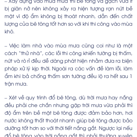
– Xây dựng vào mùa mưa thì bê tông và gạch vữa ít
bị giãn nở nên không xảy ra hiện tượng rạn nứt bề
mặt vì độ ẩm không bị thoát nhanh, dẫn đến chất
lượng của bê tông tốt hơn so với khi thi công vào mùa
khô.
– Việc làm nhà vào mùa mưa cũng coi như là một
cách “thử nhà”, các lỗi thi công khiến tường bị thấm,
nứt và rò rỉ đều dễ dàng phát hiện nhằm đưa ra biện
pháp xử lý kịp thời. Ngoài ra các vấn đề làm lỗi, làm
ẩm khi bả chống thấm sơn tường đều lộ ra hết sau 1
trận mưa.
– Xét về quy trình đổ bê tông, dù trời mưa hay nắng
đều phải che chắn nhưng gặp trời mưa vừa phải thì
độ ẩm trên bề mặt bê tông được đảm bảo hơn, hơi
nước không thất thoát nhanh giúp bê tông được bảo
dưỡng tốt hơn so với thời tiết nắng gắt. Ngược lại nếu
đổ bê tông vào trời nắng gắt thì phải thường xuyên