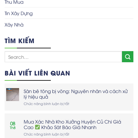
Thu Mua
Tin Xây Dựng
Xây Nhà
TÌM KIẾM
BÀI VIẾT LIÊN QUAN
Sàn bê tông bị võng: Nguyên nhân và cách xử
lý hiệu quả
ở
Chức năng bình luận bị tắt
Sàn
bê
tông
Mua Xác Nhà Kho Xưởng Huyện Củ Chi Giá
08
bị
Cao
Khảo Sát Báo Giá Nhanh
Th8
võng:
Nguyên
ở
Chức năng bình luận bị tắt
nhân