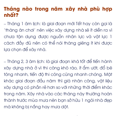
Tháng nào trong năm xây nhà phù hợp
nhất?
– Tháng 1 âm lịch: là giai đoạn mới Tết hay còn gọi là
‘tháng ăn chơi’ nên việc xây dựng nhà sẽ ít diễn ra vì
chưa tận dụng được nguồn nhân lực và vật lực 1
cách đầy đủ nên có thể nói tháng giêng ít khi được
lựa chọn để xây nhà.
– Tháng 2, 3 âm lịch: là giai đoạn khá tốt để tiến hành
xây dựng nhà ở vì thi công khô ráo, ít ẩm ướt, đổ bê
tông nhanh, tiến độ thi công cũng nhanh chóng. Mặt
khác giai đoạn đầu năm thì giá nhân công, vật liệu
xây dựng có phần rẻ hơn so với những thời điểm khác
trong năm. Xây nhà vào các tháng này thường hoàn
thành trước mùa mưa nên bạn sở hữu 1 ngôi nhà đẹp
mà không bị nắng hay mưa dột.