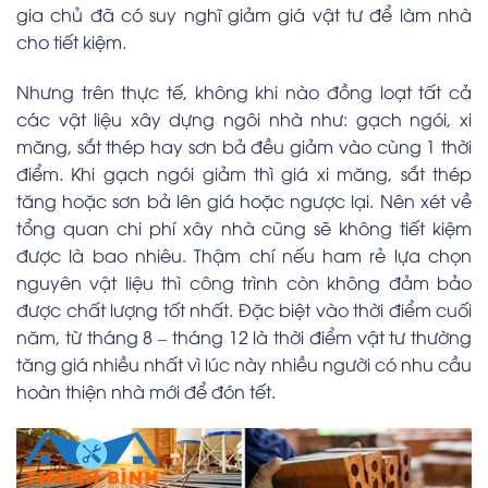
gia chủ đã có suy nghĩ giảm giá vật tư để làm nhà
cho tiết kiệm.
Nhưng trên thực tế, không khi nào đồng loạt tất cả
các vật liệu xây dựng ngôi nhà như: gạch ngói, xi
măng, sắt thép hay sơn bả đều giảm vào cùng 1 thời
điểm. Khi gạch ngói giảm thì giá xi măng, sắt thép
tăng hoặc sơn bả lên giá hoặc ngược lại. Nên xét về
tổng quan chi phí xây nhà cũng sẽ không tiết kiệm
được là bao nhiêu. Thậm chí nếu ham rẻ lựa chọn
nguyên vật liệu thì công trình còn không đảm bảo
được chất lượng tốt nhất. Đặc biệt vào thời điểm cuối
năm, từ tháng 8 – tháng 12 là thời điểm vật tư thường
tăng giá nhiều nhất vì lúc này nhiều người có nhu cầu
hoàn thiện nhà mới để đón tết.