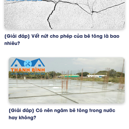
[Giải đáp] Vết nứt cho phép của bê tông là bao
nhiêu?
[Giải đáp] Có nên ngâm bê tông trong nước
hay không?