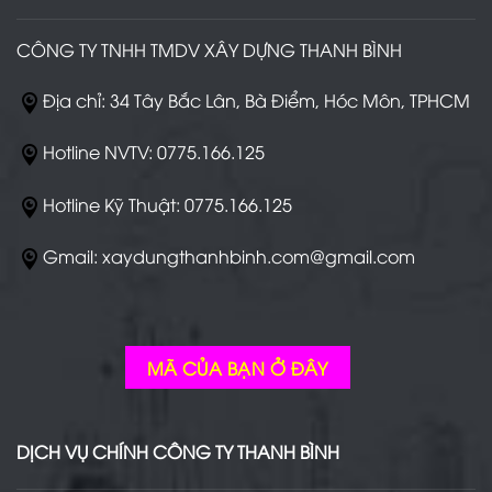
không?
CÔNG TY TNHH TMDV XÂY DỰNG THANH BÌNH
Địa chỉ: 34 Tây Bắc Lân, Bà Điểm, Hóc Môn, TPHCM
Hotline NVTV: 0775.166.125
Hotline Kỹ Thuật: 0775.166.125
Gmail: xaydungthanhbinh.com@gmail.com
MÃ CỦA BẠN Ở ĐÂY
DỊCH VỤ CHÍNH CÔNG TY THANH BÌNH