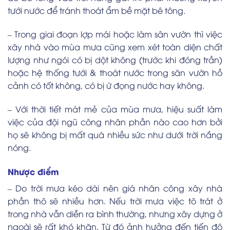
tưới nước để tránh thoát ẩm bề mặt bê tông.
– Trong giai đoạn lợp mái hoặc làm sân vườn thì việc
xây nhà vào mùa mưa cũng xem xét toàn diện chất
lượng như ngói có bị dột không (trước khi đóng trần)
hoặc hệ thống tưới & thoát nước trong sân vườn hồ
cảnh có tốt không, có bị ứ đọng nước hay không.
– Với thời tiết mát mẻ của mùa mưa, hiệu suất làm
việc của đội ngũ công nhân phần nào cao hơn bởi
họ sẽ không bị mất quá nhiều sức như dưới trời nắng
nóng.
Nhược điểm
– Do trời mưa kéo dài nên giá nhân công xây nhà
phần thô sẽ nhiều hơn. Nếu trời mưa việc tô trát ở
trong nhà vẫn diễn ra bình thường, nhưng xây dựng ở
ngoài sẽ rất khó khăn. Từ đó ảnh hưởng đến tiến độ