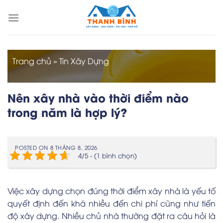
Skip
to
content
Trang chủ
»
Tin Xây Dựng
Nên xây nhà vào thời điểm nào
trong năm là hợp lý?
POSTED ON
8 THÁNG 8, 2026
4/5 - (1 bình chọn)
Việc xây dựng chọn đúng thời điểm xây nhà là yếu tố
quyết định đến khá nhiều đến chi phí cũng như tiến
độ xây dựng. Nhiều chủ nhà thường đặt ra câu hỏi là