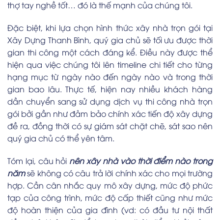
thợ tay nghề tốt… đó là thế mạnh của chúng tôi.
Đặc biệt, khi lựa chọn hình thức xây nhà trọn gói tại
Xây Dựng Thanh Bình, quý gia chủ sẽ tối ưu được thời
gian thi công một cách đáng kể. Điều này được thể
hiện qua việc chúng tôi lên timeline chi tiết cho từng
hạng mục từ ngày nào đến ngày nào và trong thời
gian bao lâu. Thực tế, hiện nay nhiều khách hàng
dần chuyển sang sử dụng dịch vụ thi công nhà trọn
gói bởi gần như đảm bảo chính xác tiến độ xây dựng
đề ra, đồng thời có sự giám sát chặt chẽ, sát sao nên
quý gia chủ có thể yên tâm.
Tóm lại, câu hỏi
nên xây nhà vào thời điểm nào trong
năm
sẽ không có câu trả lời chính xác cho mọi trường
hợp. Cần cân nhắc quy mô xây dựng, mức độ phức
tạp của công trình, mức độ cấp thiết cũng như mức
độ hoàn thiện của gia đình (vd: có đầu tư nội thất