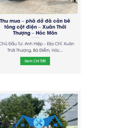
Thu mua – phá dỡ đà cản bê
tông cột điện – Xuân Thới
Thượng – Hóc Môn
 Chủ Đầu Tư: Anh Hiệp – Địa Chỉ: Xuân
Thới Thượng, Bà Điểm, Hóc...
Xem Chi Tiết