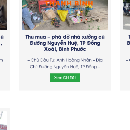
cũ
Thu mua – phá dỡ nhà xưởng cũ
,
Đường Nguyễn Huệ, TP Đồng
B
Xoài, Bình Phước
ẻm
– Chủ Đầu Tư: Anh Hoàng Nhân – Địa
–
Chỉ: Đường Nguyễn Huệ, TP Đồng...
Xem Chi Tiết