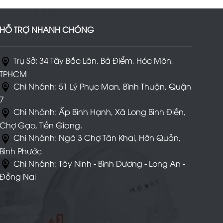
HỖ TRỢ NHANH CHÓNG
Trụ Sở: 34 Tây Bắc Lân, Bà Điểm, Hóc Môn,
TPHCM
Chi Nhánh: 51 Lý Phục Man, Bình Thuận, Quận
7
Chi Nhánh: Ấp Bình Hạnh, Xã Long Bình Điền,
Chợ Gạo, Tiền Giang.
Chi Nhánh: Ngã 3 Chợ Tân Khai, Hớn Quản,
Bình Phước
Chi Nhánh: Tây Ninh - Bình Dương - Long An -
Đồng Nai