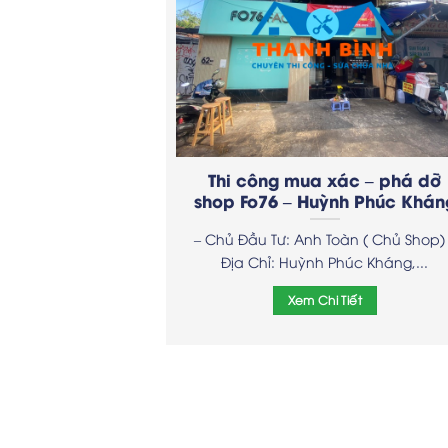
Thi công mua xác – phá dỡ
shop Fo76 – Huỳnh Phúc Khán
– Chủ Đầu Tư: Anh Toàn ( Chủ Shop)
Địa Chỉ: Huỳnh Phúc Kháng,...
Xem Chi Tiết