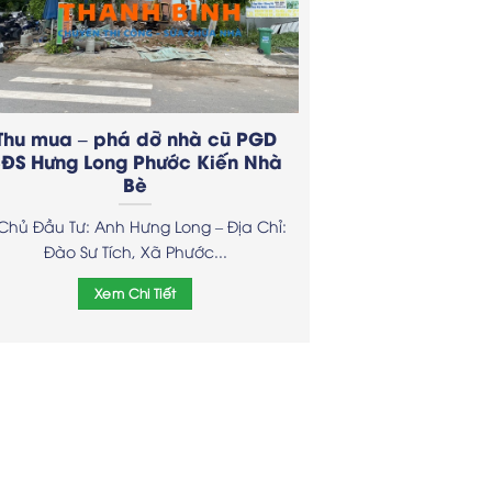
Thu mua – phá dỡ nhà cũ PGD
ĐS Hưng Long Phước Kiến Nhà
Bè
 Chủ Đầu Tư: Anh Hưng Long – Địa Chỉ:
Đào Sư Tích, Xã Phước...
Xem Chi Tiết