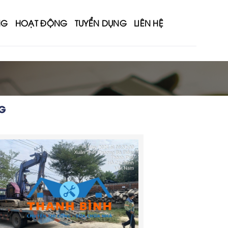
NG
HOẠT ĐỘNG
TUYỂN DỤNG
LIÊN HỆ
G