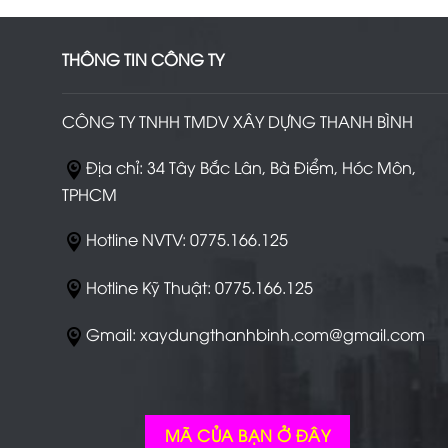
THÔNG TIN CÔNG TY
CÔNG TY TNHH TMDV XÂY DỰNG THANH BÌNH
Địa chỉ: 34 Tây Bắc Lân, Bà Điểm, Hóc Môn,
TPHCM
Hotline NVTV: 0775.166.125
Hotline Kỹ Thuật: 0775.166.125
Gmail: xaydungthanhbinh.com@gmail.com
MÃ CỦA BẠN Ở ĐÂY