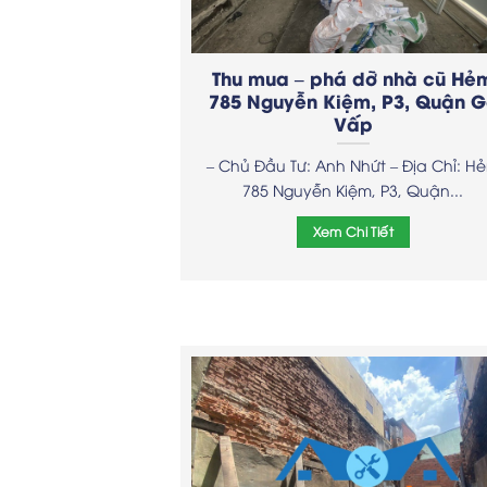
Thu mua – phá dỡ nhà cũ Hẻ
785 Nguyễn Kiệm, P3, Quận 
Vấp
– Chủ Đầu Tư: Anh Nhứt – Địa Chỉ: H
785 Nguyễn Kiệm, P3, Quận...
Xem Chi Tiết