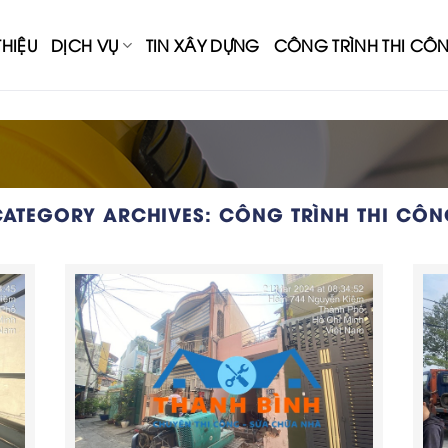
THIỆU
DỊCH VỤ
TIN XÂY DỰNG
CÔNG TRÌNH THI CÔ
CATEGORY ARCHIVES:
CÔNG TRÌNH THI CÔN