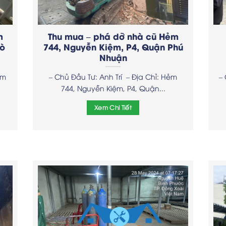
m
Thu mua – phá dỡ nhà cũ Hẻm
Gò
744, Nguyễn Kiệm, P4, Quận Phú
Nhuận
ẻm
– Chủ Đầu Tư: Anh Trí – Địa Chỉ: Hẻm
–
744, Nguyễn Kiệm, P4, Quận...
Xem Chi Tiết