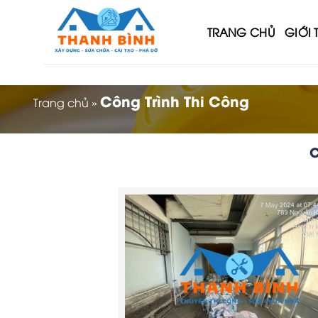
Skip
to
TRANG CHỦ
GIỚI 
content
Công Trình Thi Công
Trang chủ
»