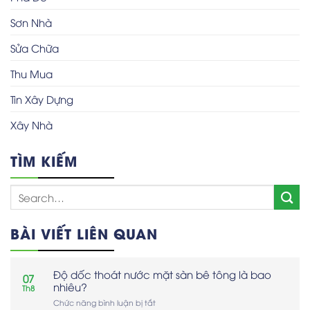
Sơn Nhà
Sửa Chữa
Thu Mua
Tin Xây Dựng
Xây Nhà
TÌM KIẾM
BÀI VIẾT LIÊN QUAN
Độ dốc thoát nước mặt sàn bê tông là bao
07
nhiêu?
Th8
ở
Chức năng bình luận bị tắt