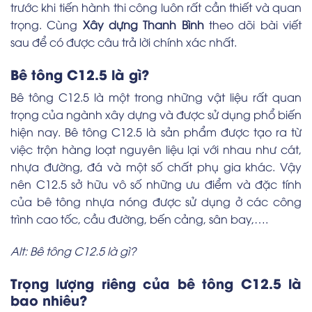
trước khi tiến hành thi công luôn rất cần thiết và quan
trọng. Cùng
Xây dựng Thanh Bình
theo dõi bài viết
sau để có được câu trả lời chính xác nhất.
Bê tông C12.5 là gì?
Bê tông C12.5 là một trong những vật liệu rất quan
trọng của ngành xây dựng và được sử dụng phổ biến
hiện nay. Bê tông C12.5 là sản phẩm được tạo ra từ
việc trộn hàng loạt nguyên liệu lại với nhau như cát,
nhựa đường, đá và một số chất phụ gia khác. Vậy
nên C12.5 sở hữu vô số những ưu điểm và đặc tính
của bê tông nhựa nóng được sử dụng ở các công
trình cao tốc, cầu đường, bến cảng, sân bay,….
Alt: Bê tông C12.5 là gì?
Trọng lượng riêng của bê tông C12.5 là
bao nhiêu?