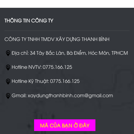
[Thanh
Cũ
Bình]
Huyện
New
Hóc
2026
Môn
THÔNG TIN CÔNG TY
[Thanh
Bình]
Thi
CÔNG TY TNHH TMDV XÂY DỰNG THANH BÌNH
Công
Nhanh
Chóng
Địa chỉ: 34 Tây Bắc Lân, Bà Điểm, Hóc Môn, TPHCM
Hotline NVTV: 0775.166.125
Hotline Kỹ Thuật: 0775.166.125
Gmail: xaydungthanhbinh.com@gmail.com
MÃ CỦA BẠN Ở ĐÂY