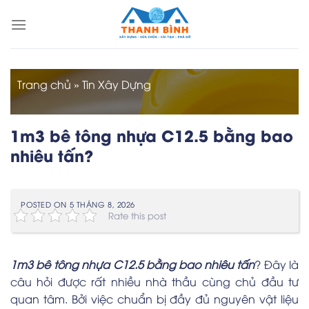
Skip
to
content
Trang chủ
»
Tin Xây Dựng
1m3 bê tông nhựa C12.5 bằng bao
nhiêu tấn?
POSTED ON
5 THÁNG 8, 2026
Rate this post
1m3 bê tông nhựa C12.5 bằng bao nhiêu tấn
? Đây là
câu hỏi được rất nhiều nhà thầu cùng chủ đầu tư
quan tâm. Bởi việc chuẩn bị đầy đủ nguyên vật liệu