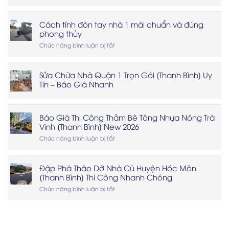
Độ
dốc
thoát
Cách tính đòn tay nhà 1 mái chuẩn và đúng
nước
phong thủy
mặt
sàn
ở
Chức năng bình luận bị tắt
bê
Cách
tông
tính
là
đòn
Sửa Chữa Nhà Quận 1 Trọn Gói [Thanh Bình] Uy
bao
tay
Tín – Báo Giá Nhanh
nhiêu?
nhà
1
mái
chuẩn
Báo Giá Thi Công Thảm Bê Tông Nhựa Nóng Trà
và
Vinh [Thanh Bình] New 2026
đúng
phong
ở
Chức năng bình luận bị tắt
thủy
Báo
Giá
Thi
Đập Phá Tháo Dỡ Nhà Cũ Huyện Hóc Môn
Công
[Thanh Bình] Thi Công Nhanh Chóng
Thảm
Bê
ở
Chức năng bình luận bị tắt
Tông
Đập
Nhựa
Phá
Nóng
Tháo
Trà
Dỡ
Vinh
Nhà