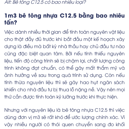
Alt: Bê tông C12.5 có bao nhiêu loại?
1m3 bê tông nhựa C12.5 bằng bao nhiêu
tấn?
Việc dành nhiều thời gian để tính toán nguyên vật liệu
cho thật đầy đủ trước khi bắt đầu một kế hoạch xây
dựng là điều mà bất kỳ nhà thầu hay chủ đầu tư nào
cũng đặc biệt quan tâm. Bởi nếu tính thiếu nguyên
liệu, tiến độ công trình sẽ bị chậm lại, chất lượng công
trình không đạt chuẩn, có thể gây mất thẩm mỹ và
ảnh hưởng về sau trong quá trình sử dụng. Còn nếu
tính thừa nguyên liệu thì sẽ gây hao hụt ngân sách
khiến cho nhà đầu tư bị thua lỗ nặng nề. Vậy nên mọi
thứ cần được tính toán kỹ lưỡng trước khi thực hiện.
Nhưng với nguyên liệu là bê tông nhựa C12.5 thì việc
dùng đơn vị m3 sẽ rất khó để ước lượng chính xác. Vì
vậy nhiều người có thói quen chuyển sang đo khối