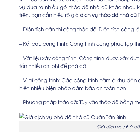
vụ đưa ra nhiều gói tháo dỡ nhà cũ khác nhau kh
trên, bạn cần hiểu rõ giá
dịch vụ tháo dỡ nhà cũ 
– Diện tích cần thi công tháo dỡ: Diện tích càng lớ
– Kết cấu công trình: Công trình càng phức tạp th
– Vật liệu xây công trình: Công trình được xây dự
tốn nhiều chi phí để phá dỡ
– Vị trí công trình: Các công trình nằm ở khu dân
hiện nhiều biện pháp đảm bảo an toàn hơn
– Phương pháp tháo dỡ: Tùy vào tháo dỡ bằng m
Giá dịch vụ phá dỡ