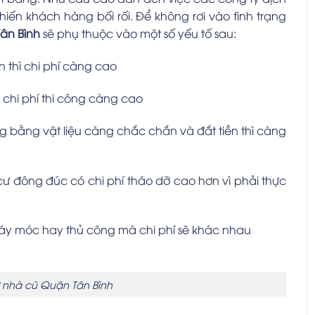
iến khách hàng bối rối. Để không rơi vào tình trạng
Tân Bình
sẽ phụ thuộc vào một số yếu tố sau:
n thì chi phí càng cao
ì chi phí thi công càng cao
ng bằng vật liệu càng chắc chắn và đắt tiền thì càng
 cư đông đúc có chi phí tháo dỡ cao hơn vì phải thực
áy móc hay thủ công mà chi phí sẽ khác nhau
 nhà cũ Quận Tân Bình