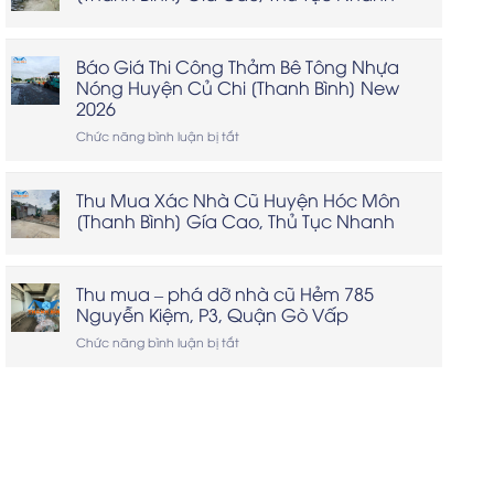
Báo Giá Thi Công Thảm Bê Tông Nhựa
Nóng Huyện Củ Chi [Thanh Bình] New
2026
ở
Chức năng bình luận bị tắt
Báo
Giá
Thi
Thu Mua Xác Nhà Cũ Huyện Hóc Môn
Công
[Thanh Bình] Gía Cao, Thủ Tục Nhanh
Thảm
Bê
Tông
Nhựa
Thu mua – phá dỡ nhà cũ Hẻm 785
Nóng
Nguyễn Kiệm, P3, Quận Gò Vấp
Huyện
Củ
ở
Chức năng bình luận bị tắt
Chi
Thu
[Thanh
mua
Bình]
–
New
phá
2026
dỡ
nhà
cũ
Hẻm