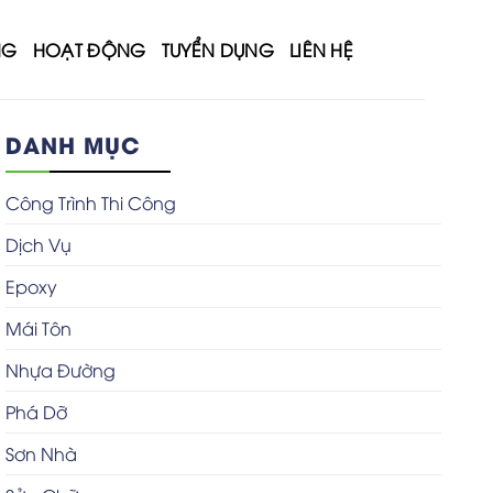
NG
HOẠT ĐỘNG
TUYỂN DỤNG
LIÊN HỆ
DANH MỤC
Công Trình Thi Công
Dịch Vụ
Epoxy
Mái Tôn
Nhựa Đường
Phá Dỡ
Sơn Nhà