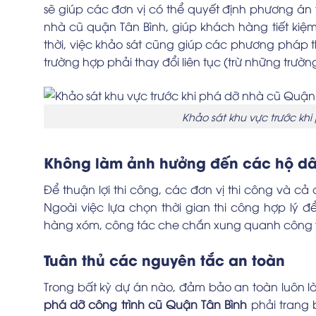
sẽ giúp các đơn vị có thể quyết định phương án t
nhà cũ quận Tân Bình, giúp khách hàng tiết kiệ
thời, việc khảo sát cũng giúp các phương pháp 
trường hợp phải thay đổi liên tục (trừ những trườn
Khảo sát khu vực trước kh
Không làm ảnh hưởng đến các hộ d
Để thuận lợi thi công, các đơn vị thi công và cả
Ngoài việc lựa chọn thời gian thi công hợp lý 
hàng xóm, công tác che chắn xung quanh công t
Tuân thủ các nguyên tắc an toàn
Trong bất kỳ dự án nào, đảm bảo an toàn luôn là
phá dỡ công trình cũ Quận Tân Bình
phải trang 