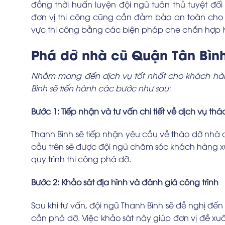
đồng thời huấn luyện đội ngũ tuân thủ tuyệt đối
đơn vị thi công cũng cần đảm bảo an toàn cho
vực thi công bằng các biện pháp che chắn hợp l
Phá dỡ nhà cũ Quận Tân Bình 
Nhằm mang đến dịch vụ tốt nhất cho khách hà
Bình sẽ tiến hành các bước như sau:
Bước 1: Tiếp nhận và tư vấn chi tiết về dịch vụ th
Thanh Bình sẽ tiếp nhận yêu cầu về tháo dỡ nhà 
cầu trên sẽ được đội ngũ chăm sóc khách hàng xử
quy trình thi công phá dỡ.
Bước 2: Khảo sát địa hình và đánh giá công trình
Sau khi tư vấn, đội ngũ Thanh Bình sẽ đề nghị đến 
cần phá dỡ. Việc khảo sát này giúp đơn vị đề 