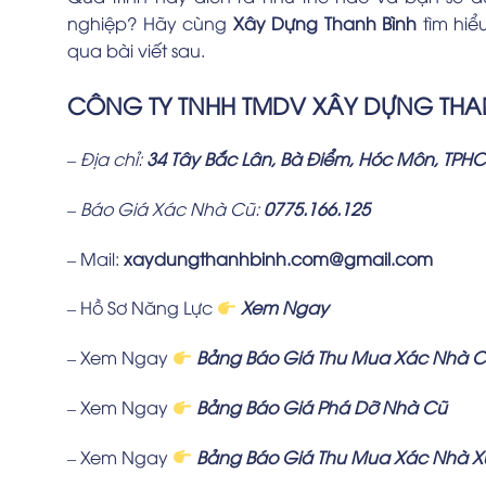
nghiệp? Hãy cùng
Xây Dựng Thanh Bình
tìm hiể
qua bài viết sau.
CÔNG TY TNHH TMDV XÂY DỰNG THA
– Địa chỉ:
34 Tây Bắc Lân, Bà Điểm, Hóc Môn, TPH
– Báo Giá Xác Nhà Cũ:
0775.166.125
– Mail:
xaydungthanhbinh.com@gmail.com
– Hồ Sơ Năng Lực
Xem Ngay
– Xem Ngay
Bảng Báo Giá Thu Mua Xác Nhà 
– Xem Ngay
Bảng Báo Giá Phá Dỡ Nhà Cũ
– Xem Ngay
Bảng Báo Giá Thu Mua Xác Nhà 