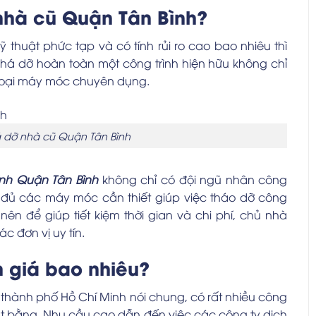
nhà cũ Quận Tân Bình?
ỹ thuật phức tạp và có tính rủi ro cao bao nhiêu thì
há dỡ hoàn toàn một công trình hiện hữu không chỉ
 loại máy móc chuyên dụng.
á dỡ nhà cũ Quận Tân Bình
ình Quận Tân Bình
không chỉ có đội ngũ nhân công
 đủ các máy móc cần thiết giúp việc tháo dỡ công
ên để giúp tiết kiệm thời gian và chi phí, chủ nhà
c đơn vị uy tín.
 giá bao nhiêu?
à thành phố Hồ Chí Minh nói chung, có rất nhiều công
ặt bằng. Nhu cầu cao dẫn đến việc các công ty dịch