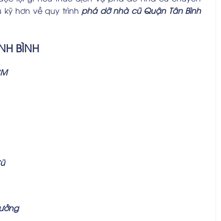
u kỹ hơn về quy trình
phá dỡ nhà cũ Quận Tân Bình
NH BÌNH
CM
Cũ
Xưởng