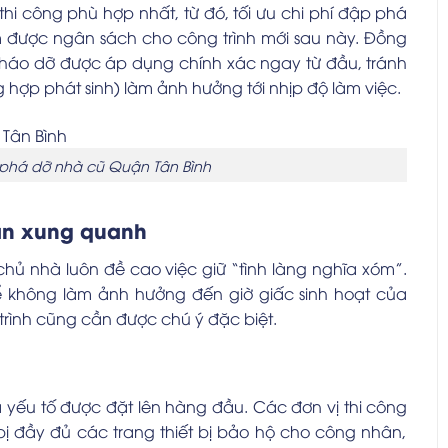
hi công phù hợp nhất, từ đó, tối ưu chi phí đập phá
m được ngân sách cho công trình mới sau này. Đồng
tháo dỡ được áp dụng chính xác ngay từ đầu, tránh
g hợp phát sinh) làm ảnh hưởng tới nhịp độ làm việc.
i phá dỡ nhà cũ Quận Tân Bình
ân xung quanh
 chủ nhà luôn đề cao việc giữ “tình làng nghĩa xóm”.
để không làm ảnh hưởng đến giờ giấc sinh hoạt của
rình cũng cần được chú ý đặc biệt.
 yếu tố được đặt lên hàng đầu. Các đơn vị thi công
bị đầy đủ các trang thiết bị bảo hộ cho công nhân,