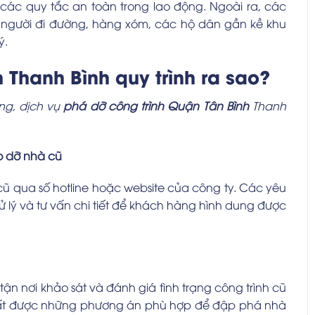
 các quy tắc an toàn trong lao động. Ngoài ra, các
 người đi đường, hàng xóm, các hộ dân gần kề khu
ý.
Thanh Bình quy trình ra sao?
ng, dịch vụ
phá dỡ công trình Quận Tân Bình
Thanh
áo dỡ nhà cũ
cũ qua số hotline hoặc website của công ty. Các yêu
 lý và tư vấn chi tiết để khách hàng hình dung được
tận nơi khảo sát và đánh giá tình trạng công trình cũ
xuất được những phương án phù hợp để đập phá nhà