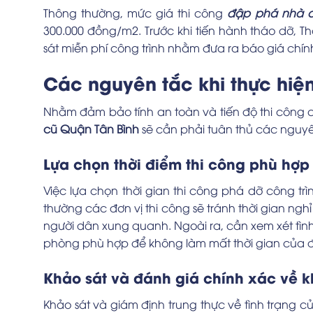
Thông thường, mức giá thi công
đập phá nhà c
300.000 đồng/m2. Trước khi tiến hành tháo dỡ, T
sát miễn phí công trình nhằm đưa ra báo giá chí
Các nguyên tắc khi thực hiệ
Nhằm đảm bảo tính an toàn và tiến độ thi công c
cũ Quận Tân Bình
sẽ cần phải tuân thủ các nguyê
Lựa chọn thời điểm thi công phù hợp
Việc lựa chọn thời gian thi công phá dỡ công trì
thường các đơn vị thi công sẽ tránh thời gian n
người dân xung quanh. Ngoài ra, cần xem xét tình
phòng phù hợp để không làm mất thời gian của độ
Khảo sát và đánh giá chính xác về k
Khảo sát và giám định trung thực về tình trạng 