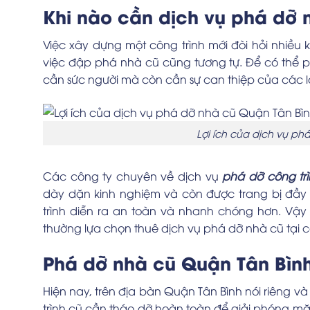
Khi nào cần dịch vụ phá dỡ 
Việc xây dựng một công trình mới đòi hỏi nhiều k
việc đập phá nhà cũ cũng tương tự. Để có thể p
cần sức người mà còn cần sự can thiệp của các
Lợi ích của dịch vụ ph
Các công ty chuyên về dịch vụ
phá dỡ công tr
dày dặn kinh nghiệm và còn được trang bị đầy
trình diễn ra an toàn và nhanh chóng hơn. Vậy n
thường lựa chọn thuê dịch vụ phá dỡ nhà cũ tại cá
Phá dỡ nhà cũ Quận Tân Bình
Hiện nay, trên địa bàn Quận Tân Bình nói riêng v
trình cũ cần tháo dỡ hoàn toàn để giải phóng m