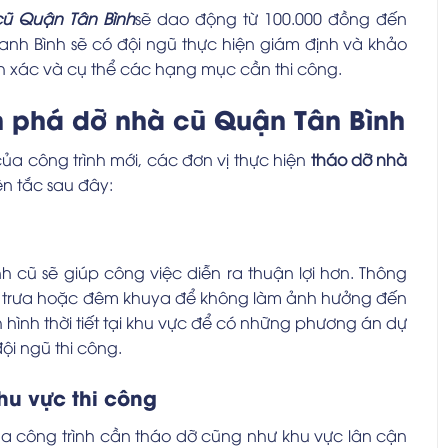
ũ Quận Tân Bình
s
ẽ dao động từ 100.000 đồng đến
hanh Bình sẽ có đội ngũ thực hiện giám định và khảo
nh xác và cụ thể các hạng mục cần thi công.
n phá dỡ nhà cũ Quận Tân Bình
ủa công trình mới, các đơn vị thực hiện
tháo dỡ nhà
n tắc sau đây:
nh cũ sẽ giúp công việc diễn ra thuận lợi hơn. Thông
ghỉ trưa hoặc đêm khuya để không làm ảnh hưởng đến
 hình thời tiết tại khu vực để có những phương án dự
i ngũ thi công.
hu vực thi công
của công trình cần tháo dỡ cũng như khu vực lân cận