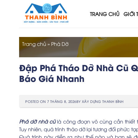
Skip
to
TRANG CHỦ
GIỚI 
content
Trang chủ
»
Phá Dỡ
Đập Phá Tháo Dỡ Nhà Cũ Qu
Báo Giá Nhanh
POSTED ON
7 THÁNG 8, 2026
BY
XÂY DỰNG THANH BÌNH
Phá dỡ nhà cũ
là công đoạn vô cùng cần thiết t
Tuy nhiên, quá trình tháo dỡ lại tương đối phức t
Quá trình này diễn ra như thế nào và bạn sẽ đ