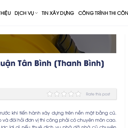
THIỆU
DỊCH VỤ
TIN XÂY DỰNG
CÔNG TRÌNH THI CÔ
ận Tân Bình [Thanh Bình]
Rate this post
rước khi tiến hành xây dựng trên nền mặt bằng cũ.
ạp và đòi hỏi đơn vị thi công phải có chuyên môn cao.
ược lợi gì nếu thuê dịch vụ phá dỡ nhà cũ chuyên