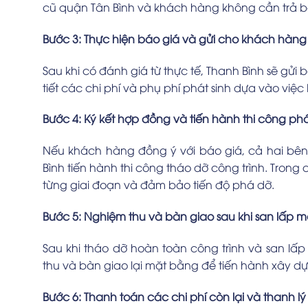
cũ quận Tân Bình và khách hàng không cần trả bấ
Bước 3: Thực hiện báo giá và gửi cho khách hàng
Sau khi có đánh giá từ thực tế, Thanh Bình sẽ gử
tiết các chi phí và phụ phí phát sinh dựa vào việc
Bước 4: Ký kết hợp đồng và tiến hành thi công ph
Nếu khách hàng đồng ý với báo giá, cả hai bên
Bình tiến hành thi công tháo dỡ công trình. Trong 
từng giai đoạn và đảm bảo tiến độ phá dỡ.
Bước 5: Nghiệm thu và bàn giao sau khi san lấp 
Sau khi tháo dỡ hoàn toàn công trình và san l
thu và bàn giao lại mặt bằng để tiến hành xây dự
Bước 6: Thanh toán các chi phí còn lại và thanh l