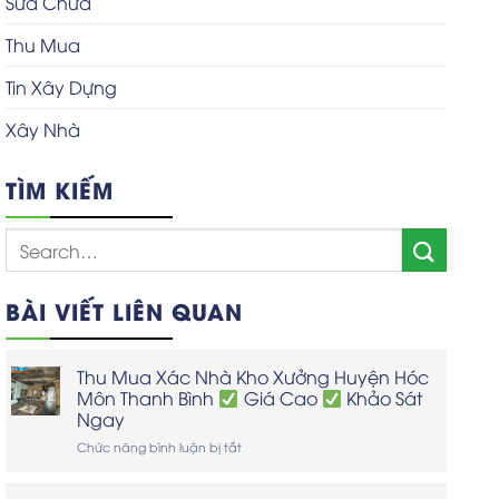
Sửa Chữa
Thu Mua
Tin Xây Dựng
Xây Nhà
TÌM KIẾM
BÀI VIẾT LIÊN QUAN
Thu Mua Xác Nhà Kho Xưởng Huyện Hóc
Môn Thanh Bình
Giá Cao
Khảo Sát
Ngay
ở
Chức năng bình luận bị tắt
Thu
Mua