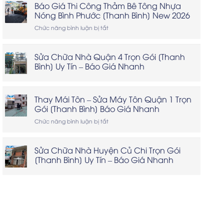
Xác
Báo Giá Thi Công Thảm Bê Tông Nhựa
Nhà
Nóng Bình Phước [Thanh Bình] New 2026
Kho
Xưởng
ở
Chức năng bình luận bị tắt
Huyện
Báo
Hóc
Giá
Môn
Thi
Sửa Chữa Nhà Quận 4 Trọn Gói [Thanh
Thanh
Công
Bình] Uy Tín – Báo Giá Nhanh
Bình
Thảm
Bê
Giá
Tông
Cao
Nhựa
Thay Mái Tôn – Sửa Máy Tôn Quận 1 Trọn
Nóng
Gói [Thanh Bình] Báo Giá Nhanh
Khảo
Bình
Sát
Phước
ở
Chức năng bình luận bị tắt
Ngay
[Thanh
Thay
Bình]
Mái
New
Tôn
Sửa Chữa Nhà Huyện Củ Chi Trọn Gói
2026
–
[Thanh Bình] Uy Tín – Báo Giá Nhanh
Sửa
Máy
Tôn
Quận
1
Trọn
Gói
[Thanh