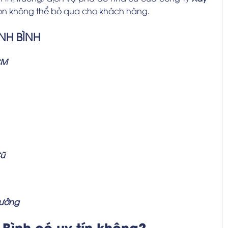
họn không thể bỏ qua cho khách hàng.
NH BÌNH
CM
Cũ
Xưởng
Bình có uy tín không?