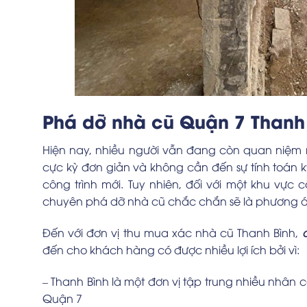
Phá dỡ nhà cũ Quận 7 Thanh 
Hiện nay, nhiều người vẫn đang còn quan niệm r
cực kỳ đơn giản và không cần đến sự tính toán k
công trình mới. Tuy nhiên, đối với một khu vực
chuyên phá dỡ nhà cũ chắc chắn sẽ là phương án
Đến với đơn vị thu mua xác nhà cũ Thanh Bình,
đến cho khách hàng có được nhiều lợi ích bởi vì:
– Thanh Bình là một đơn vị tập trung nhiều nhân 
Quận 7