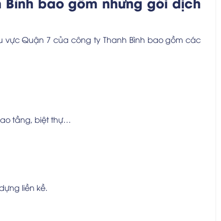
 Bình bao gồm những gói dịch
khu vực Quận 7 của công ty Thanh Bình bao gồm các
cao tầng, biệt thự…
ựng liền kề.