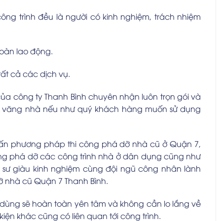
ông trình đều là người có kinh nghiệm, trách nhiệm
oàn lao động.
tất cả các dịch vụ.
ủa công ty Thanh Bình chuyên nhận luôn trọn gói và
g văng nhà nếu như quý khách hàng muốn sử dụng
vấn phương pháp thi công phá dỡ nhà cũ ở Quận 7,
ông phá dỡ các công trình nhà ở dân dụng cũng như
 sư giàu kinh nghiệm cùng đội ngũ công nhân lành
ỡ nhà cũ Quận 7 Thanh Bình.
i dùng sẽ hoàn toàn yên tâm và không cần lo lắng về
iện khác cũng có liên quan tới công trình.