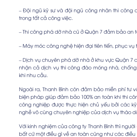
– Đội ngũ kỹ sư và đội ngũ công nhân thi công c
trong tất cả công việc.
– Thi công phá dỡ nhà cũ ở Quận 7 đảm bảo an t
– Máy móc công nghệ hiện đại tiên tiến, phục vụ 
– Dịch vụ chuyên phá dỡ nhà ở khu vực Quận 7 c
nhận cả dịch vụ thi công đào móng nhà, chốn
khi nhu cầu.
Ngoài ra, Thanh Bình còn đảm bảo miễn phí tư 
biện pháp giúp đảm bảo 100% an toàn khi thi c
công nghiệp được thực hiện chủ yếu bởi các kỹ
nghề vô cùng chuyên nghiệp của dịch vụ tháo d
Với kinh nghiệm của công ty Thanh Bình thì ngườ
bất cứ một điều gì về an toàn cũng như các điều k