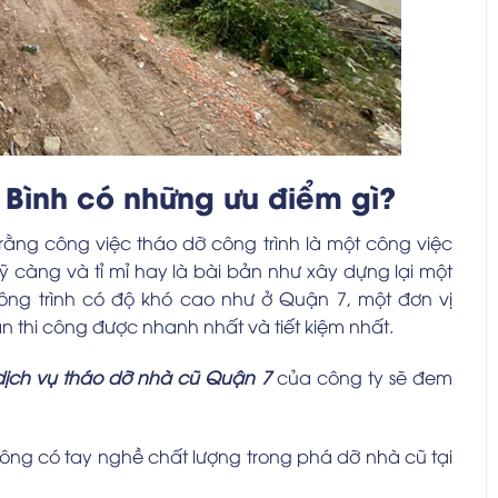
Bình có những ưu điểm gì?
ằng công việc tháo dỡ công trình là một công việc
ỹ càng và tỉ mỉ hay là bài bản như xây dựng lại một
 công trình có độ khó cao như ở Quận 7, một đơn vị
 thi công được nhanh nhất và tiết kiệm nhất.
dịch vụ tháo dỡ nhà cũ Quận 7
của công ty sẽ đem
công có tay nghề chất lượng trong phá dỡ nhà cũ tại