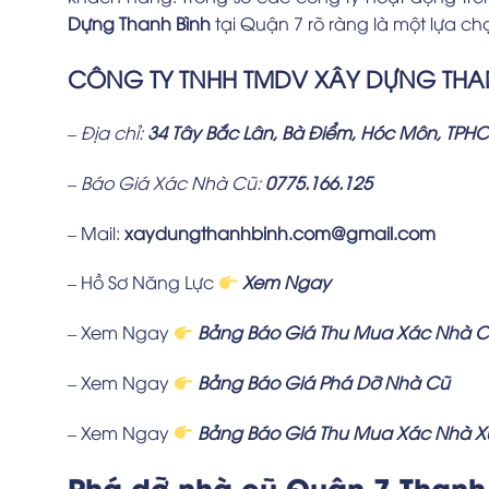
Dựng Thanh Bình
tại Quận 7 rõ ràng là một lựa c
CÔNG TY TNHH TMDV XÂY DỰNG THA
– Địa chỉ:
34 Tây Bắc Lân, Bà Điểm, Hóc Môn, TPH
– Báo Giá Xác Nhà Cũ:
0775.166.125
– Mail:
xaydungthanhbinh.com@gmail.com
– Hồ Sơ Năng Lực
Xem Ngay
– Xem Ngay
Bảng Báo Giá Thu Mua Xác Nhà 
– Xem Ngay
Bảng Báo Giá Phá Dỡ Nhà Cũ
– Xem Ngay
Bảng Báo Giá Thu Mua Xác Nhà 
Phá dỡ nhà cũ Quận 7 Thanh 