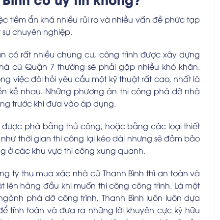
ệc tiềm ẩn khá nhiều rủi ro và nhiều vấn đề phức tạp
t sự chuyên nghiệp.
ận có rất nhiều chung cư, công trình được xây dựng
 nhà cũ Quận 7 thường sẽ phải gặp nhiều khó khăn.
 việc đòi hỏi yêu cầu một kỹ thuật rất cao, nhất là
liền kề nhau. Những phương án thi công phá dỡ nhà
ng trước khi đưa vào áp dụng.
ẽ được phá bằng thủ công, hoặc bằng các loại thiết
 như thời gian thi công lại kéo dài nhưng sẽ đảm bảo
ng ở các khu vực thi công xung quanh.
g ty thu mua xác nhà cũ Thanh Bình thì an toàn và
ặt lên hàng đầu khi muốn thi công công trình. Là một
ngành phá dỡ công trình, Thanh Bình luôn luôn dựa
 tính toán và đưa ra những lời khuyên cực kỳ hữu