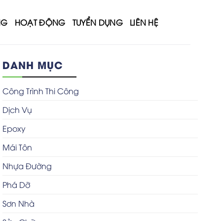
NG
HOẠT ĐỘNG
TUYỂN DỤNG
LIÊN HỆ
DANH MỤC
Công Trình Thi Công
Dịch Vụ
Epoxy
Mái Tôn
Nhựa Đường
Phá Dỡ
Sơn Nhà