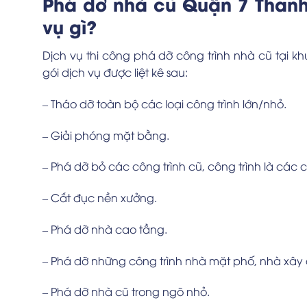
Phá dỡ nhà cũ Quận 7 Thanh
vụ gì?
Dịch vụ thi công phá dỡ công trình nhà cũ tại 
gói dịch vụ được liệt kê sau:
– Tháo dỡ toàn bộ các loại công trình lớn/nhỏ.
– Giải phóng mặt bằng.
– Phá dỡ bỏ các công trình cũ, công trình là các 
– Cắt đục nền xưởng.
– Phá dỡ nhà cao tầng.
– Phá dỡ những công trình nhà mặt phố, nhà xây d
– Phá dỡ nhà cũ trong ngõ nhỏ.