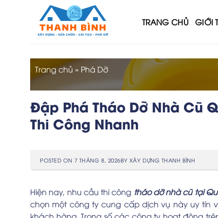
Skip
to
TRANG CHỦ
GIỚI 
content
Trang chủ
»
Phá Dỡ
Đập Phá Tháo Dỡ Nhà Cũ Qu
Thi Công Nhanh
POSTED ON
7 THÁNG 8, 2026
BY
XÂY DỰNG THANH BÌNH
Hiện nay, nhu cầu thi công
tháo dỡ nhà cũ tại Q
chọn một công ty cung cấp dịch vụ này uy tín 
khách hàng. Trong số các công ty hoạt động trên