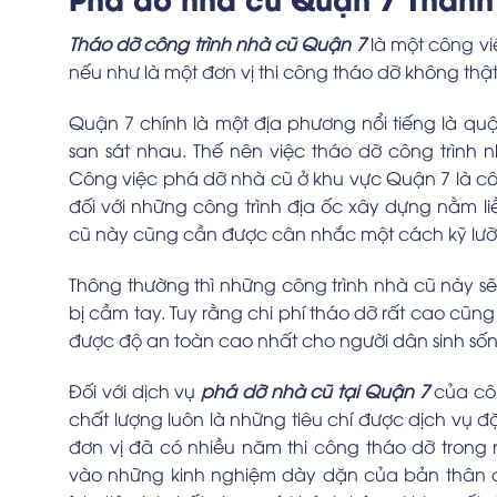
Tháo dỡ công trình nhà cũ Quận 7
là một công vi
nếu như là một đơn vị thi công tháo dỡ không thậ
Quận 7 chính là một địa phương nổi tiếng là qu
san sát nhau. Thế nên việc tháo dỡ công trình
Công việc phá dỡ nhà cũ ở khu vực Quận 7 là công
đối với những công trình địa ốc xây dựng nằm 
cũ này cũng cần được cân nhắc một cách kỹ lưỡ
Thông thường thì những công trình nhà cũ này s
bị cầm tay. Tuy rằng chi phí tháo dỡ rất cao cũng
được độ an toàn cao nhất cho người dân sinh số
Đối với dịch vụ
phá dỡ nhà cũ tại Quận 7
của côn
chất lượng luôn là những tiêu chí được dịch vụ đ
đơn vị đã có nhiều năm thi công tháo dỡ trong 
vào những kinh nghiệm dày dặn của bản thân để