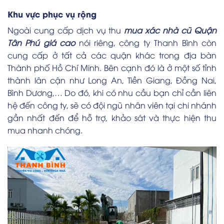
Khu vực phục vụ rộng
Ngoài cung cấp dịch vụ thu
mua xác nhà cũ Quận
Tân Phú giá cao
nói riêng, công ty Thanh Bình còn
cung cấp ở tất cả các quận khác trong địa bàn
Thành phố Hồ Chí Minh. Bên cạnh đó là ở một số tỉnh
thành lân cận như Long An, Tiền Giang, Đồng Nai,
Bình Dương,… Do đó, khi có nhu cầu bạn chỉ cần liên
hệ đến công ty, sẽ có đội ngũ nhân viên tại chi nhánh
gần nhất đến để hỗ trợ, khảo sát và thực hiện thu
mua nhanh chóng.