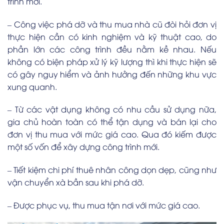
trình mới.
– Công việc phá dỡ và thu mua nhà cũ đòi hỏi đơn vị
thực hiện cần có kinh nghiệm và kỹ thuật cao, do
phần lớn các công trình đều nằm kề nhau. Nếu
không có biện pháp xử lý kỹ lượng thì khi thực hiện sẽ
có gây nguy hiểm và ảnh hưởng đến những khu vực
xung quanh.
– Từ các vật dụng không có nhu cầu sử dụng nữa,
gia chủ hoàn toàn có thể tận dụng và bán lại cho
đơn vị thu mua với mức giá cao. Qua đó kiếm được
một số vốn để xây dựng công trình mới.
– Tiết kiệm chi phí thuê nhân công dọn dẹp, cũng như
vận chuyển xà bần sau khi phá dỡ.
– Được phục vụ, thu mua tận nơi với mức giá cao.