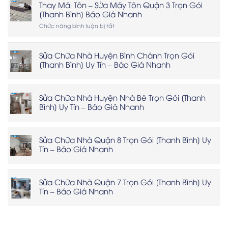
Thay Mái Tôn – Sửa Máy Tôn Quận 3 Trọn Gói
[Thanh Bình] Báo Giá Nhanh
ở
Chức năng bình luận bị tắt
Thay
Mái
Tôn
Sửa Chữa Nhà Huyện Bình Chánh Trọn Gói
–
[Thanh Bình] Uy Tín – Báo Giá Nhanh
Sửa
Máy
Tôn
Quận
Sửa Chữa Nhà Huyện Nhà Bè Trọn Gói [Thanh
3
Bình] Uy Tín – Báo Giá Nhanh
Trọn
Gói
[Thanh
Bình]
Sửa Chữa Nhà Quận 8 Trọn Gói [Thanh Bình] Uy
Báo
Tín – Báo Giá Nhanh
Giá
Nhanh
Sửa Chữa Nhà Quận 7 Trọn Gói [Thanh Bình] Uy
Tín – Báo Giá Nhanh