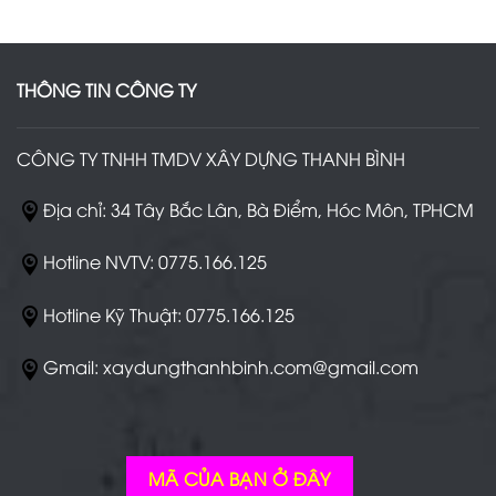
THÔNG TIN CÔNG TY
CÔNG TY TNHH TMDV XÂY DỰNG THANH BÌNH
Địa chỉ: 34 Tây Bắc Lân, Bà Điểm, Hóc Môn, TPHCM
Hotline NVTV: 0775.166.125
Hotline Kỹ Thuật: 0775.166.125
Gmail: xaydungthanhbinh.com@gmail.com
MÃ CỦA BẠN Ở ĐÂY