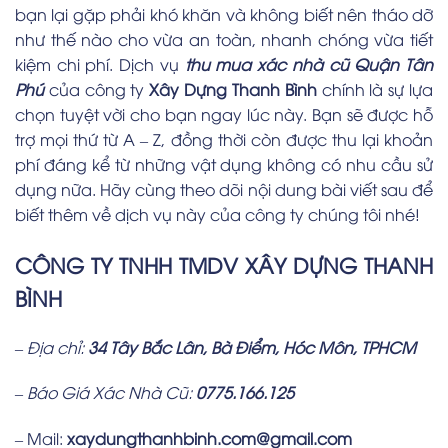
bạn lại gặp phải khó khăn và không biết nên tháo dỡ
như thế nào cho vừa an toàn, nhanh chóng vừa tiết
kiệm chi phí. Dịch vụ
thu mua xác nhà cũ Quận Tân
Phú
của công ty
Xây Dựng Thanh Bình
chính là sự lựa
chọn tuyệt vời cho bạn ngay lúc này. Bạn sẽ được hỗ
trợ mọi thứ từ A – Z, đồng thời còn được thu lại khoản
phí đáng kể từ những vật dụng không có nhu cầu sử
dụng nữa. Hãy cùng theo dõi nội dung bài viết sau để
biết thêm về dịch vụ này của công ty chúng tôi nhé!
CÔNG TY TNHH TMDV XÂY DỰNG THANH
BÌNH
– Địa chỉ:
34 Tây Bắc Lân, Bà Điểm, Hóc Môn, TPHCM
– Báo Giá Xác Nhà Cũ:
0775.166.125
– Mail:
xaydungthanhbinh.com@gmail.com