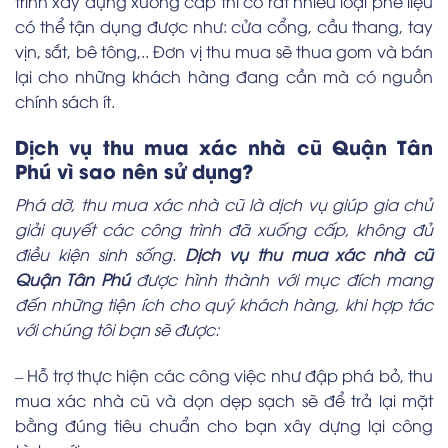
trình xây dựng xuống cấp thì có rất nhiều loại phế liệu
có thể tận dụng được như: cửa cổng, cầu thang, tay
vịn, sắt, bê tông,.. Đơn vị thu mua sẽ thua gom và bán
lại cho những khách hàng đang cần mà có nguồn
chính sách ít.
Dịch vụ thu mua xác nhà cũ Quận Tân
Phú vì sao nên sử dụng?
Phá dỡ, thu mua xác nhà cũ là dịch vụ giúp gia chủ
giải quyết các công trình đã xuống cấp, không đủ
điều kiện sinh sống.
Dịch vụ thu mua xác nhà cũ
Quận Tân Phú
được hình thành với mục đích mang
đến những tiện ích cho quý khách hàng, khi hợp tác
với chúng tôi bạn sẽ được:
– Hỗ trợ thực hiện các công việc như đập phá bỏ, thu
mua xác nhà cũ và dọn dẹp sạch sẽ để trả lại mặt
bằng đúng tiêu chuẩn cho bạn xây dựng lại công