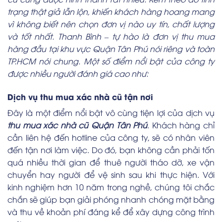
trạng thật giả lẫn lộn, khiến khách hàng hoang mang
vì không biết nên chọn đơn vị nào uy tín, chất lượng
và tốt nhất. Thanh Bình – tự hào là đơn vị thu mua
hàng đầu tại khu vực Quận Tân Phú nói riêng và toàn
TP.HCM nói chung. Một số điểm nổi bật của công ty
được nhiều người đánh giá cao như:
Dịch vụ thu mua xác nhà cũ tận nơi
Đây là một điểm nổi bật vô cùng tiện lợi của dịch vụ
thu mua xác nhà cũ Quận Tân Phú
. Khách hàng chỉ
cần liên hệ đến hotline của công ty, sẽ có nhân viên
đến tận nơi làm việc. Do đó, bạn không cần phải tốn
quá nhiều thời gian để thuê người tháo dỡ, xe vận
chuyển hay người để vệ sinh sau khi thực hiện. Với
kinh nghiệm hơn 10 năm trong nghề, chúng tôi chắc
chắn sẽ giúp bạn giải phóng nhanh chóng mặt bằng
và thu về khoản phí đáng kể để xây dựng công trình