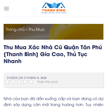
Skip
to
content
Trang chủ
»
Thu Mua
Thu Mua Xác Nhà Cũ Quận Tân Phú
[Thanh Bình] Gía Cao, Thủ Tục
Nhanh
POSTED ON
9 THÁNG 8, 2026
Rate this post
Nhà của bạn đã dần xuống cấp và bạn đang có dự
định xây dựng căn mới trang hoàng hơn. Tuy nhiên