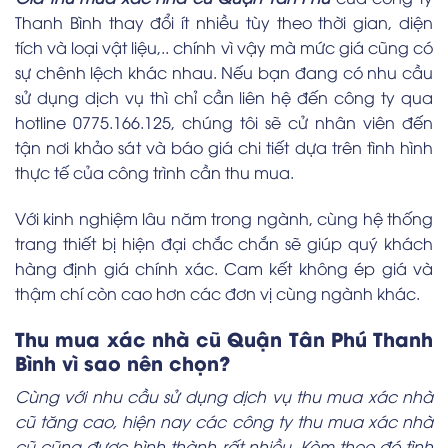
Thanh Bình thay đổi ít nhiều tùy theo thời gian, diện
tích và loại vật liệu,.. chính vì vậy mà mức giá cũng có
sự chênh lệch khác nhau. Nếu bạn đang có nhu cầu
sử dụng dịch vụ thì chỉ cần liên hệ đến công ty qua
hotline 0775.166.125, chúng tôi sẽ cử nhân viên đến
tận nơi khảo sát và báo giá chi tiết dựa trên tình hình
thực tế của công trình cần thu mua.
Với kinh nghiệm lâu năm trong ngành, cùng hệ thống
trang thiết bị hiện đại chắc chắn sẽ giúp quý khách
hàng định giá chính xác. Cam kết không ép giá và
thậm chí còn cao hơn các đơn vị cùng ngành khác.
Thu mua xác nhà cũ Quận Tân Phú Thanh
Bình vì sao nên chọn?
Cùng với nhu cầu sử dụng dịch vụ thu mua xác nhà
cũ tăng cao, hiện nay các công ty thu mua xác nhà
cũ cũng được hình thành rất nhiều. Kèm theo đó tình