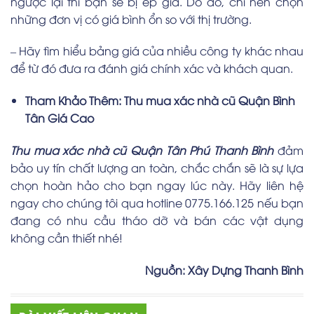
ngược lại thì bạn sẽ bị ép giá. Do đó, chỉ nên chọn
những đơn vị có giá bình ổn so với thị trường.
– Hãy tìm hiểu bảng giá của nhiều công ty khác nhau
để từ đó đưa ra đánh giá chính xác và khách quan.
Tham Khảo Thêm:
Thu mua xác nhà cũ Quận Bình
Tân Giá Cao
Thu mua xác nhà cũ Quận Tân Phú Thanh Bình
đảm
bảo uy tín chất lượng an toàn, chắc chắn sẽ là sự lựa
chọn hoàn hảo cho bạn ngay lúc này. Hãy liên hệ
ngay cho chúng tôi qua hotline 0775.166.125 nếu bạn
đang có nhu cầu tháo dỡ và bán các vật dụng
không cần thiết nhé!
Nguồn:
Xây Dựng Thanh Bình