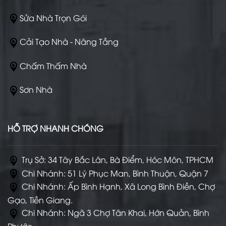
Sửa Nhà Trọn Gói
Cải Tạo Nhà - Nâng Tầng
Chấm Thấm Nhà
Sơn Nhà
HỖ TRỢ NHANH CHÓNG
Trụ Sở: 34 Tây Bắc Lân, Bà Điểm, Hóc Môn, TPHCM
Chi Nhánh: 51 Lý Phục Man, Bình Thuận, Quận 7
Chi Nhánh: Ấp Bình Hạnh, Xã Long Bình Điền, Chợ
Gạo, Tiền Giang.
Chi Nhánh: Ngã 3 Chợ Tân Khai, Hớn Quản, Bình
Phước