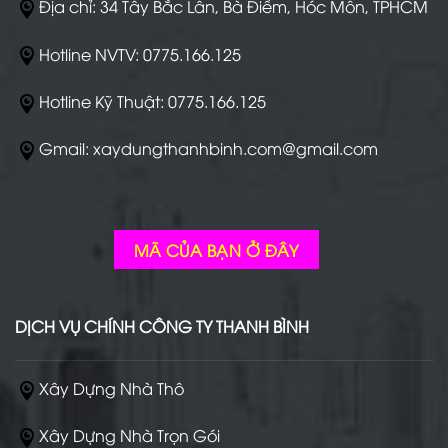
Địa chỉ: 34 Tây Bắc Lân, Bà Điểm, Hóc Môn, TPHCM
Hotline NVTV: 0775.166.125
Hotline Kỹ Thuật: 0775.166.125
Gmail: xaydungthanhbinh.com@gmail.com
MÃ CỦA BẠN Ở ĐÂY
DỊCH VỤ CHÍNH CÔNG TY THANH BÌNH
Xây Dựng Nhà Thô
Xây Dựng Nhà Trọn Gói