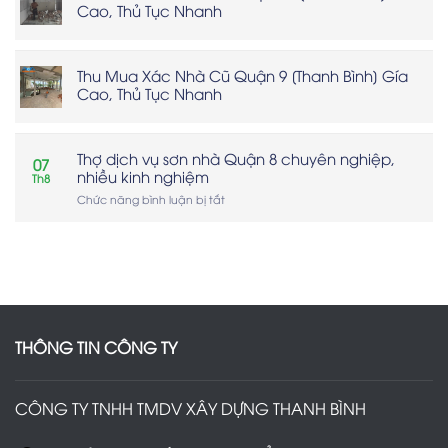
Cao, Thủ Tục Nhanh
Trọn
Gói
[Thanh
Bình]
Thu Mua Xác Nhà Cũ Quận 9 [Thanh Bình] Gía
Báo
Cao, Thủ Tục Nhanh
Giá
Nhanh
Thợ dịch vụ sơn nhà Quận 8 chuyên nghiệp,
07
nhiều kinh nghiệm
Th8
ở
Chức năng bình luận bị tắt
Thợ
dịch
vụ
sơn
nhà
Quận
8
chuyên
nghiệp,
THÔNG TIN CÔNG TY
nhiều
kinh
nghiệm
CÔNG TY TNHH TMDV XÂY DỰNG THANH BÌNH