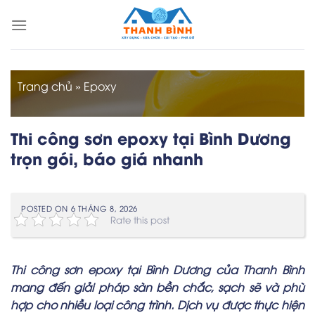
Skip
to
content
Trang chủ
»
Epoxy
Thi công sơn epoxy tại Bình Dương
trọn gói, báo giá nhanh
POSTED ON
6 THÁNG 8, 2026
Rate this post
Thi công sơn epoxy tại Bình Dương
của Thanh Bình
mang đến giải pháp sàn bền chắc, sạch sẽ và phù
hợp cho nhiều loại công trình. Dịch vụ được thực hiện