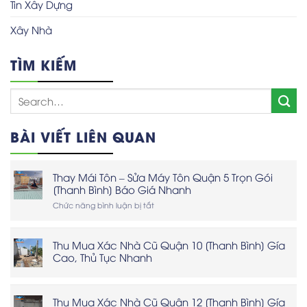
Tin Xây Dựng
Xây Nhà
TÌM KIẾM
BÀI VIẾT LIÊN QUAN
Thay Mái Tôn – Sửa Máy Tôn Quận 5 Trọn Gói
[Thanh Bình] Báo Giá Nhanh
ở
Chức năng bình luận bị tắt
Thay
Mái
Tôn
Thu Mua Xác Nhà Cũ Quận 10 [Thanh Bình] Gía
–
Cao, Thủ Tục Nhanh
Sửa
Máy
Tôn
Quận
Thu Mua Xác Nhà Cũ Quận 12 [Thanh Bình] Gía
5