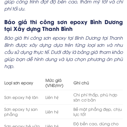
giúp công trình đạt độ bền cao, thẩm mỹ tốt và chi
phí tối ưu.
Báo giá thi công sơn epoxy Bình Dương
tại Xây dựng Thanh Bình
Báo giá thi công sơn epoxy tại Bình Dương tại Thanh
Bình được xây dựng dựa trên từng loại sơn và nhu
cầu sử dụng thực tế. Dưới đây là bảng giá tham khảo
giúp bạn dễ hình dung và lựa chọn phương án phù
hợp.
Mức giá
Loại sơn epoxy
Ghi chú
(VNĐ/m²)
Chi phí thấp, phù hợp
Sơn epoxy hệ lăn
Liên hệ
sàn cơ bản
Sơn epoxy tự san
Bề mặt phẳng đẹp, chịu
Liên hệ
phẳng
lực tốt
Độ bền cao, dùng cho
Sơn epoxy hệ vữa
Liên hệ