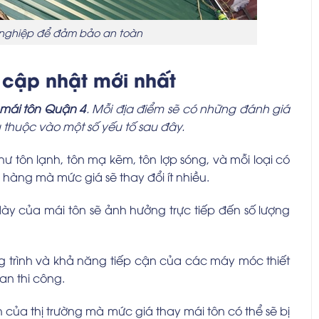
 nghiệp để đảm bảo an toàn
 cập nhật mới nhất
 mái tôn Quận 4
. Mỗi địa điểm sẽ có những đánh giá
thuộc vào một số yếu tố sau đây.
hư tôn lạnh, tôn mạ kẽm, tôn lợp sóng, và mỗi loại có
hàng mà mức giá sẽ thay đổi ít nhiều.
 dày của mái tôn sẽ ảnh hưởng trực tiếp đến số lượng
ông trình và khả năng tiếp cận của các máy móc thiết
an thi công.
h của thị trường mà mức giá thay mái tôn có thể sẽ bị