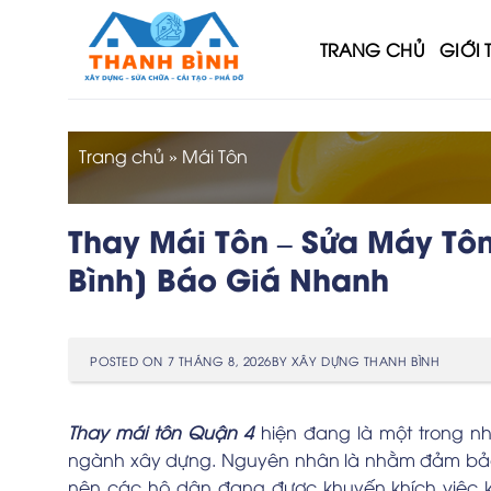
Skip
to
TRANG CHỦ
GIỚI 
content
Trang chủ
»
Mái Tôn
Thay Mái Tôn – Sửa Máy Tô
Bình] Báo Giá Nhanh
POSTED ON
7 THÁNG 8, 2026
BY
XÂY DỰNG THANH BÌNH
Thay mái tôn Quận 4
hiện đang là một trong nh
ngành xây dựng. Nguyên nhân là nhằm đảm bảo 
nên các hộ dân đang được khuyến khích việc kiể