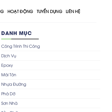
NG
HOẠT ĐỘNG
TUYỂN DỤNG
LIÊN HỆ
DANH MỤC
Công Trình Thi Công
Dịch Vụ
Epoxy
Mái Tôn
Nhựa Đường
Phá Dỡ
Sơn Nhà