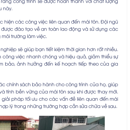
rằng công trình sẽ được hoàn thành với chất lượng
u này.
hực hiện các công việc liên quan đến mái tôn. Đội ngũ
 sẽ được đào tạo về an toàn lao động và sử dụng các
môi trường làm việc.
nghiệp sẽ giúp bạn tiết kiệm thời gian hơn rất nhiều.
 công việc nhanh chóng và hiệu quả, giảm thiểu sự
đảm bảo, ảnh hưởng đến kế hoạch tiếp theo của gia
c chính sách bảo hành cho công trình của họ, giúp
à tính bền vững của mái tôn sau khi được thay mới.
 giải pháp tối ưu cho các vấn đề liên quan đến mái
 hợp lý trong những trường hợp cần sửa chữa về sau.